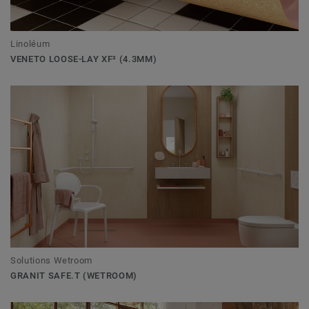
Linoléum
VENETO LOOSE-LAY XF² (4.3MM)
Solutions Wetroom
GRANIT SAFE.T (WETROOM)