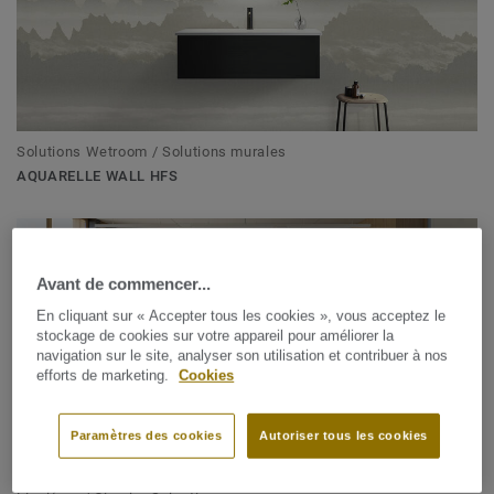
Solutions Wetroom / Solutions murales
AQUARELLE WALL HFS
Avant de commencer...
En cliquant sur « Accepter tous les cookies », vous acceptez le
stockage de cookies sur votre appareil pour améliorer la
navigation sur le site, analyser son utilisation et contribuer à nos
efforts de marketing.
Cookies
Paramètres des cookies
Autoriser tous les cookies