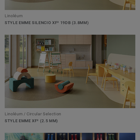
Linoléum
STYLE EMME SILENCIO XF² 19DB (3.8MM)
Linoléum / Circular Selection
STYLE EMME XF² (2.5 MM)