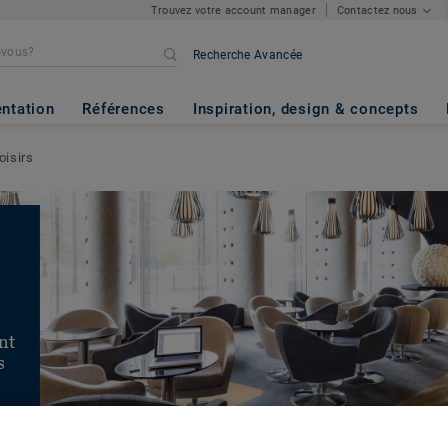
Trouvez votre account manager
Contactez nous
Recherche Avancée
ntation
Références
Inspiration, design & concepts
oisirs
nt
s