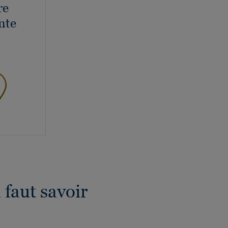
re
nte
l faut savoir