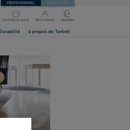
PROFESSIONNEL
PARTICULIER
0
Services et outils
Mon compte
Samples
Durabilité
à propos de Tarkett