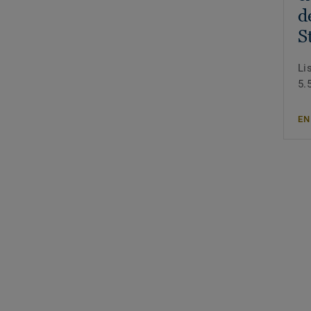
d
S
Li
5.
EN