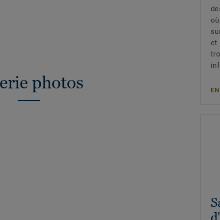
de
où
su
et
tr
in
erie photos
EN
S
d