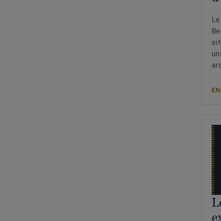
Le
Be
si
un
ar
EN
L
e