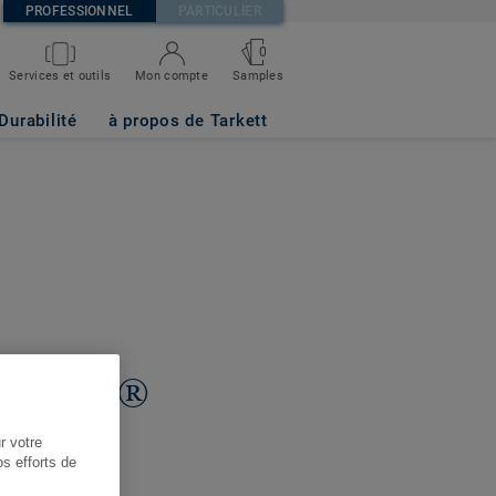
PROFESSIONNEL
PARTICULIER
0
Services et outils
Mon compte
Samples
Durabilité
à propos de Tarkett
Architects®
r votre
os efforts de