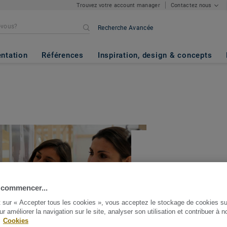
Trouvez votre account manager
Contactez nous
Recherche Avancée
ntation
Références
Inspiration, design & concepts
Circles of 
 commencer...
t sur « Accepter tous les cookies », vous acceptez le stockage de cookies su
PARTAGER
ur améliorer la navigation sur le site, analyser son utilisation et contribuer à n
.
Cookies