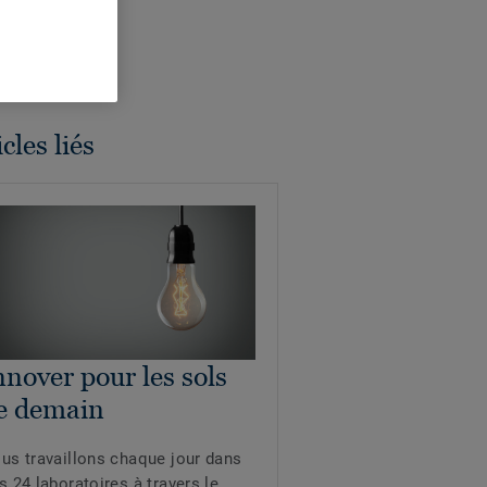
cles liés
nnover pour les sols
e demain
us travaillons chaque jour dans
s 24 laboratoires à travers le