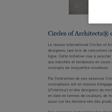
Circles of Architects®
Le réseau international Circles of A
designers, tant lors de rencontres i
ligne. Cette initiative vise à suscite
aux marchés et tendances en cours e
concepts de moquettes novateurs.
Par l’entremise de nos sessions Circ
concepteurs est en mesure d'engager
(d’intérieur) et des designers du mo
en date en termes de couleurs, de ma
aussi sur les derniers-nés des produ