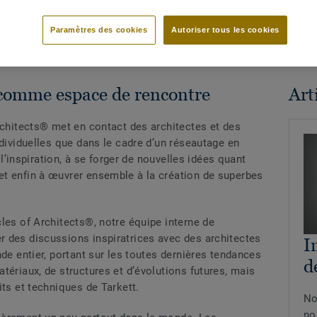
Paramètres des cookies
Autoriser tous les cookies
 comme espace de rencontre
Arti
rchitects® met en contact des architectes et des
ndividuelles que dans le cadre d’un réseautage en
r l’inspiration, à se forger de nouvelles idées quant
t enfin à œuvrer ensemble à la création de superbes
les of Architects®, notre équipe interne de
 des discussions inspiratrices avec des architectes
I
nde entier, portant sur les toutes dernières tendances
d
tériaux, de structures et d’évolutions futures, mais
its et techniques de Tarkett.
No
no