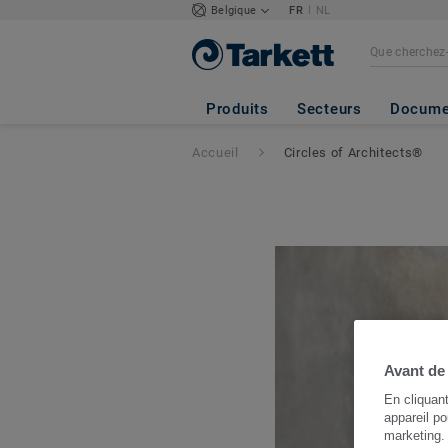
|
Belgique
FR
NL
Produits
Secteurs
Docume
Accueil
Circles of Architects®
Avant de
En cliquan
appareil po
marketing