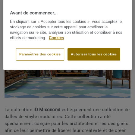
Des collections Tarkett pour votre sol
Avant de commencer...
unique
En cliquant sur « Accepter tous les cookies », vous acceptez le
stockage de cookies sur votre appareil pour améliorer la
navigation sur le site, analyser son utilisation et contribuer à nos
efforts de marketing.
Cookies
Paramètres des cookies
Autoriser tous les cookies
La collection
iD Mixonomi
est également une collection de
dalles de vinyle modulaires. Cette collection a été
spécialement conçue pour les architectes et les designers
afin de leur permettre de libérer leur créativité et de créer