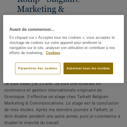
Marketing &
Communications
Avant de commencer...
PARTAGER
En cliquant sur « Accepter tous les cookies », vous acceptez le
stockage de cookies sur votre appareil pour améliorer la
navigation sur le site, analyser son utilisation et contribuer à nos
efforts de marketing.
Cookies
Paramètres des cookies
Autoriser tous les cookies
Qui est Daan?
Je suis Daan, j'ai 23 ans. Je suis une étudiant en
commerce et gestion internationale originaire de
Groningue. Il effectue un stage chez Tarkett Belgium
Marketing & Communications. Le stage est la conclusion
de mes études. Après ma dernière journée à Tarkett, je
dois étudier pendant une autre année, puis je commence à
étudier le marché du travail.