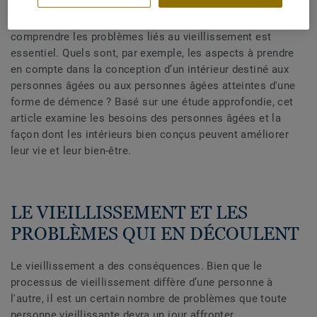
nécessitent de plus en plus de soins. Pour préserver
l’autonomie et garantir une bonne qualité de vie,
comprendre les problèmes liés au vieillissement est
essentiel. Quels sont, par exemple, les aspects à prendre
en compte dans la conception d’un intérieur destiné aux
personnes âgées ou aux personnes âgées atteintes d'une
forme de démence ? Basé sur une étude approfondie, cet
article examine les besoins des personnes âgées et la
façon dont les intérieurs bien conçus peuvent améliorer
leur vie et leur bien-être.
LE VIEILLISSEMENT ET LES
PROBLÈMES QUI EN DÉCOULENT
Le vieillissement a des conséquences. Bien que le
processus de vieillissement diffère d’une personne à
l'autre, il est un certain nombre de problèmes que toute
personne vieillissante devra un jour affronter.