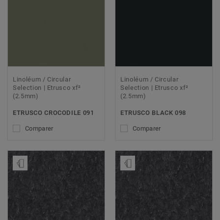
Linoléum / Circular
Linoléum / Circular
Selection | Etrusco xf²
Selection | Etrusco xf²
(2.5mm)
(2.5mm)
ETRUSCO CROCODILE 091
ETRUSCO BLACK 098
Comparer
Comparer
Ajouter échantillon
Ajouter échantillon