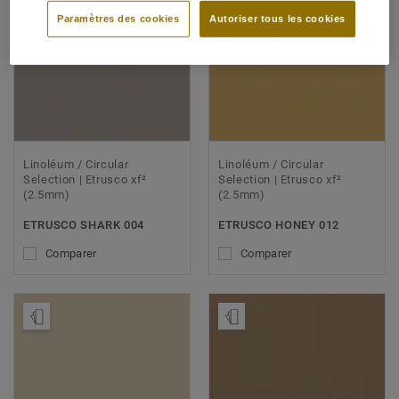
Paramètres des cookies
Autoriser tous les cookies
Linoléum / Circular
Linoléum / Circular
Selection | Etrusco xf²
Selection | Etrusco xf²
(2.5mm)
(2.5mm)
ETRUSCO SHARK 004
ETRUSCO HONEY 012
Comparer
Comparer
Ajouter échantillon
Ajouter échantillon