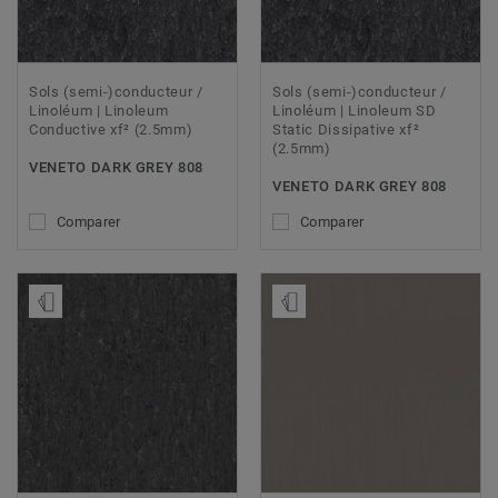
Sols (semi-)conducteur /
Sols (semi-)conducteur /
Linoléum | Linoleum
Linoléum | Linoleum SD
Conductive xf² (2.5mm)
Static Dissipative xf²
(2.5mm)
VENETO DARK GREY 808
VENETO DARK GREY 808
Comparer
Comparer
Ajouter échantillon
Ajouter échantillon