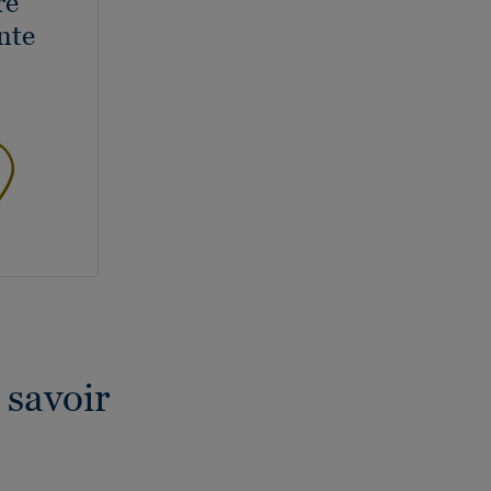
re
nte
 savoir