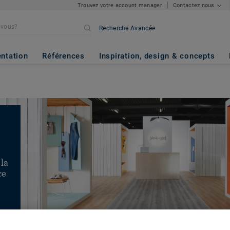
Trouvez votre account manager
Contactez nous
Recherche Avancée
ntation
Références
Inspiration, design & concepts
 la
ce