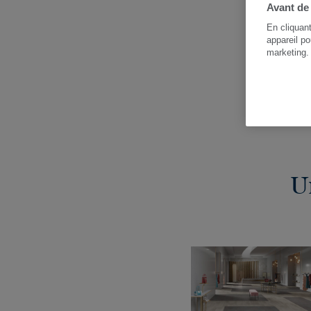
Avant de
En cliquan
appareil po
marketing
s
U