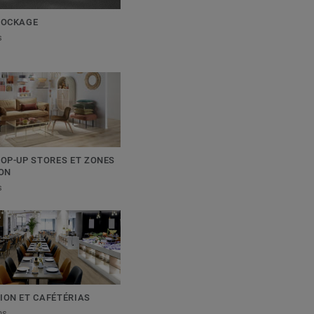
TOCKAGE
s
POP-UP STORES ET ZONES
ION
s
ION ET CAFÉTÉRIAS
ns