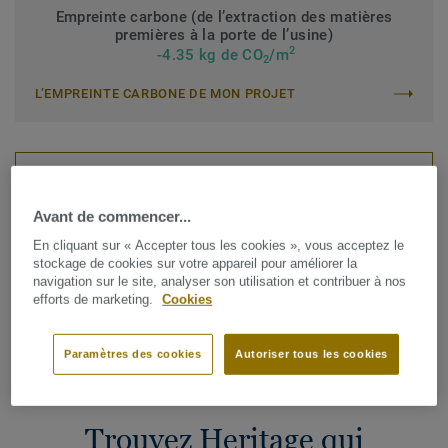
Empreinte carbone (de l’extraction des matières
premières à la porte de l’usine)
2
-4.35 kg de CO
/m
2
L’EMPREINTE CARBONE DE MON PROJET
DEMANDER UN DEVIS
Avant de commencer...
En cliquant sur « Accepter tous les cookies », vous acceptez le
COMMANDER UN ÉCHANTILLON
stockage de cookies sur votre appareil pour améliorer la
navigation sur le site, analyser son utilisation et contribuer à nos
efforts de marketing.
Cookies
Trouvez votre contact de vente
Paramètres des cookies
Autoriser tous les cookies
Trouvez Heritage qui