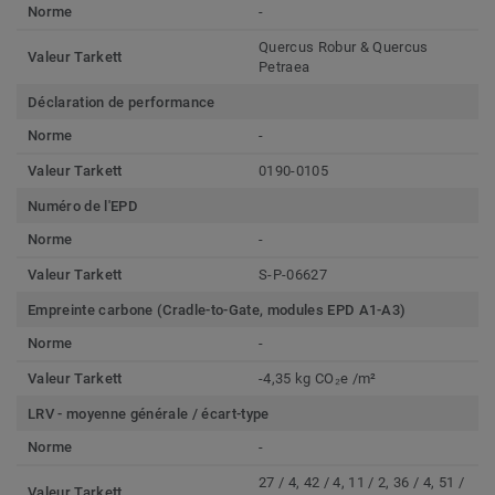
Norme
-
Quercus Robur & Quercus
Valeur Tarkett
Petraea
Déclaration de performance
Norme
-
Valeur Tarkett
0190-0105
Numéro de l'EPD
Norme
-
Valeur Tarkett
S-P-06627
Empreinte carbone (Cradle-to-Gate, modules EPD A1-A3)
Norme
-
Valeur Tarkett
-4,35 kg CO₂e /m²
LRV - moyenne générale / écart-type
Norme
-
27 / 4, 42 / 4, 11 / 2, 36 / 4, 51 /
Valeur Tarkett