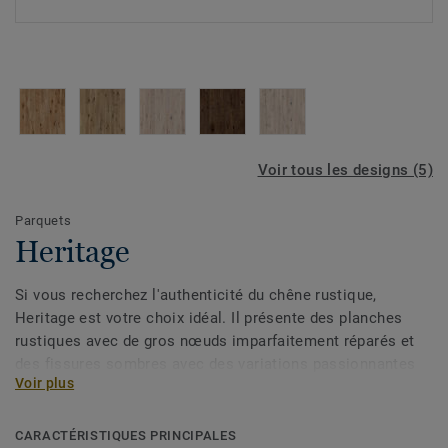
Voir tous les designs (5)
Parquets
Heritage
Si vous recherchez l'authenticité du chêne rustique,
Heritage est votre choix idéal. Il présente des planches
rustiques avec de gros nœuds imparfaitement réparés et
des fissures sombres avec des variations passionnantes
Voir plus
de couleur et de structure. Pour mettre en valeur les
magnifiques détails qui rendent chaque planche unique,
les grains du bois sont mis en valeur par un brossage et
CARACTÉRISTIQUES PRINCIPALES