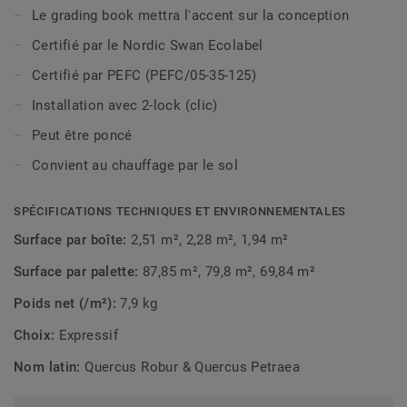
une coloration profonds, ainsi que par un traitement à
Le grading book mettra l'accent sur la conception
l'huile Hardwax.
Certifié par le Nordic Swan Ecolabel
Certifié par PEFC (PEFC/05-35-125)
Installation avec 2-lock (clic)
Peut être poncé
Convient au chauffage par le sol
SPÉCIFICATIONS TECHNIQUES ET ENVIRONNEMENTALES
Surface par boîte:
2,51 m², 2,28 m², 1,94 m²
Surface par palette:
87,85 m², 79,8 m², 69,84 m²
Poids net (/m²):
7,9 kg
Choix:
Expressif
Nom latin:
Quercus Robur & Quercus Petraea