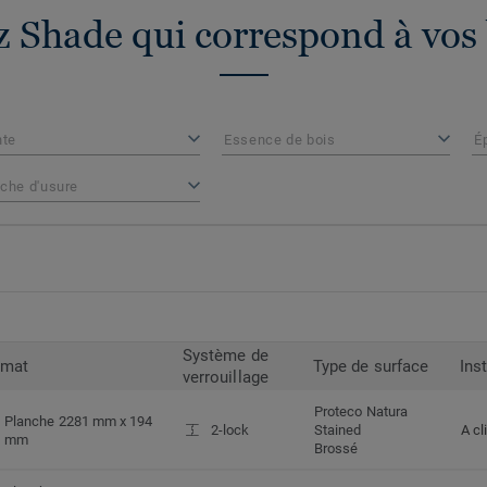
 Shade qui correspond à vos
nte
Essence de bois
É
che d'usure
Système de
rmat
Type de surface
Ins
verrouillage
Proteco Natura
Planche 2281 mm x 194
2-lock
Stained
A cl
mm
Brossé