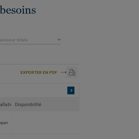
 besoins
paisseur totale
EXPORTER EN PDF
Total
tallation
Disponibilité
Emballage
thickness
6 planches par boîte
iquer
13 mm
2,66 m² par boîte
40 boîtes par palette