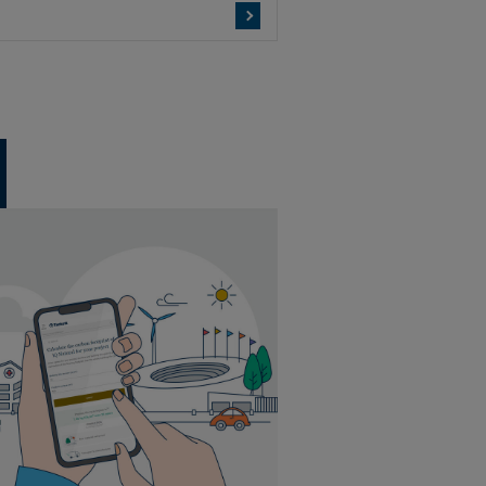
iquer
13 mm
1,98 m² par boîte
28 boîtes par palette
6 planches par boîte
iquer
13 mm
2,66 m² par boîte
40 boîtes par palette
6 planches par boîte
iquer
14 mm
2,51 m² par boîte
35 boîtes par palette
6 planches par boîte
iquer
13 mm
2,66 m² par boîte
40 boîtes par palette