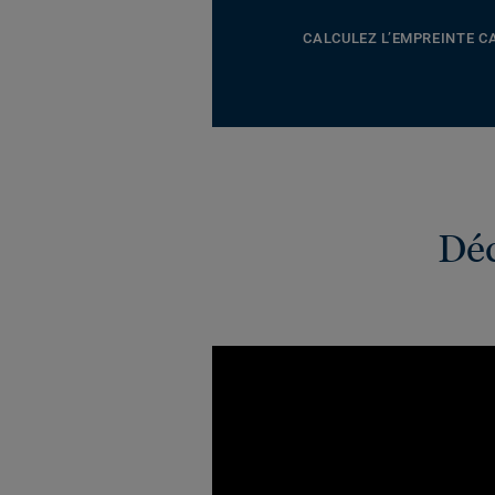
CALCULEZ L’EMPREINTE 
Déc