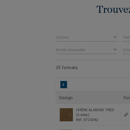
Trouvez
Coloris
Tei
Bords biseautés
Cou
25 formats
Design
Fo
CHÊNE ALMOND TRES
(3-strip)
Réf. 8723042