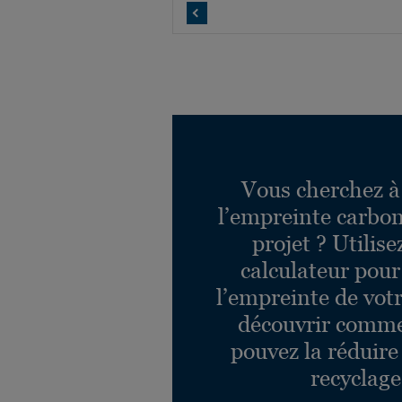
MIDIPLANK (1-strip)
Réf. 41016002
CHÊNE ITALIAN BROWN
DUOPLANK (2-strip)
Réf. 8727013
CHÊNE MISTY GREY
PLANK XT (1-strip)
Réf. 7877070
Vous cherchez à
CHÊNE MISTY GREY
l’empreinte carbon
TRES (3-strip)
Réf. 8723040
projet ? Utilise
calculateur pour
l’empreinte de votr
découvrir comm
pouvez la réduire
recyclage