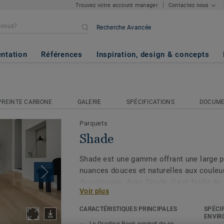
Trouvez votre account manager
Contactez nous
Recherche Avancée
ntation
Références
Inspiration, design & concepts
REINTE CARBONE
GALERIE
SPÉCIFICATIONS
DOCUM
Parquets
Shade
Shade est une gamme offrant une large p
nuances douces et naturelles aux couleur
dynamiques. Avec Shade, il est facile de 
Voir plus
vous recherchez, avec un vaste choix de 
gamme et son ambiance pour voir commen
CARACTÉRISTIQUES PRINCIPALES
SPÉCI
ressortir le meilleur de votre décoration i
ENVIR