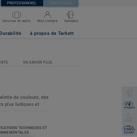
PROFESSIONNEL
PARTICULIER
0
Samples
Services et outils
Mon compte
Durabilité
à propos de Tarkett
ENTS
EN SAVOIR PLUS
Sélecti
alette de couleurs, des
s plus ludiques et
€
Recevoi
créer l'expression que
Sélecti
motifs. Explorez la
t elle peut faire
FICATIONS TECHNIQUES ET
Trouvez
ntérieure.
ONNEMENTALES