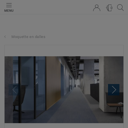
0
MENU
Moquette en dalles