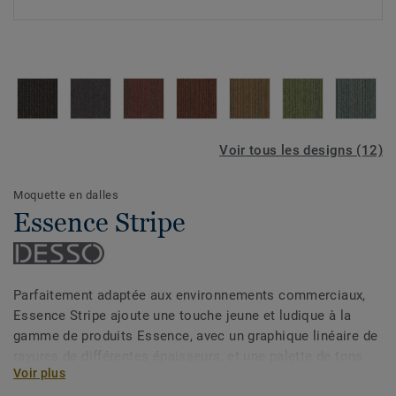
Voir tous les designs (12)
Moquette en dalles
Essence Stripe
Parfaitement adaptée aux environnements commerciaux,
Essence Stripe ajoute une touche jeune et ludique à la
gamme de produits Essence, avec un graphique linéaire de
rayures de différentes épaisseurs, et une palette de tons
Voir plus
rafraîchissants. La dalle en velours bouclé de faible