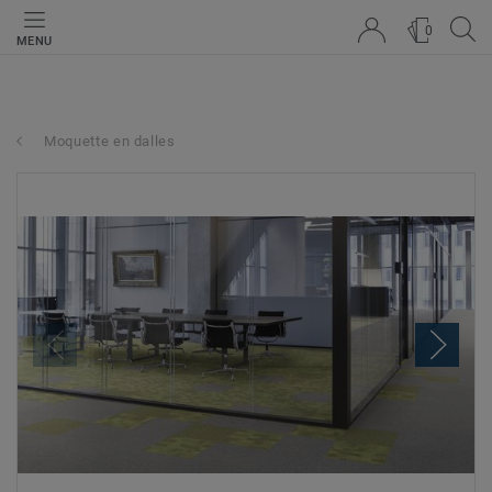
0
MENU
Moquette en dalles