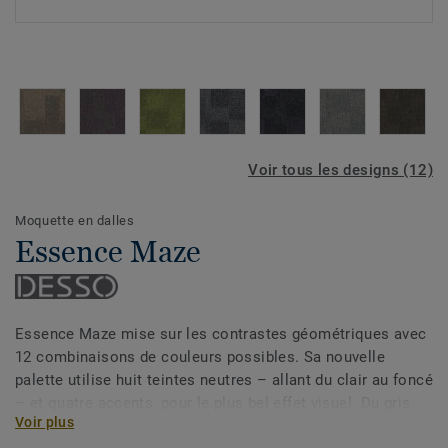
Voir tous les designs (12)
Moquette en dalles
Essence Maze
Essence Maze mise sur les contrastes géométriques avec
12 combinaisons de couleurs possibles. Sa nouvelle
palette utilise huit teintes neutres – allant du clair au foncé
– et quatre accents, pour le plus bel effet visuel. Du gris
Voir plus
anthracite et des nuances brun taupe aux couleurs plus