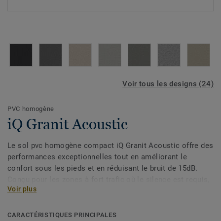
Voir tous les designs (24)
PVC homogène
iQ Granit Acoustic
Le sol pvc homogène compact iQ Granit Acoustic offre des
performances exceptionnelles tout en améliorant le
confort sous les pieds et en réduisant le bruit de 15dB.
Conçu pour les zones à fort trafic où le silence est requis,
Voir plus
comme les couloirs et les chambres de patients, il est
extrêmement durable et résistant à l'usure, aux taches et à
l'abrasion. Pour le garder propre, nul besoin de polish ou
CARACTÉRISTIQUES PRINCIPALES