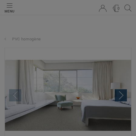
0
MENU
PVC homogène