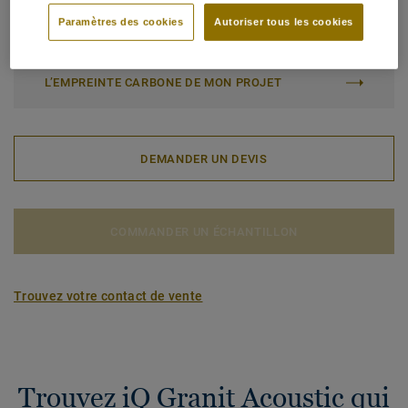
Paramètres des cookies
Autoriser tous les cookies
Empreinte carbone totale (recyclage en fin de vie)
2
8.43 kg de CO
/m
2
L’EMPREINTE CARBONE DE MON PROJET
DEMANDER UN DEVIS
COMMANDER UN ÉCHANTILLON
Trouvez votre contact de vente
Trouvez iQ Granit Acoustic qui