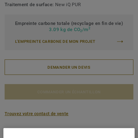
Traitement de surface:
New iQ PUR
Empreinte carbone totale (recyclage en fin de vie)
2
3.09 kg de CO
/m
2
L’EMPREINTE CARBONE DE MON PROJET
DEMANDER UN DEVIS
COMMANDER UN ÉCHANTILLON
Trouvez votre contact de vente