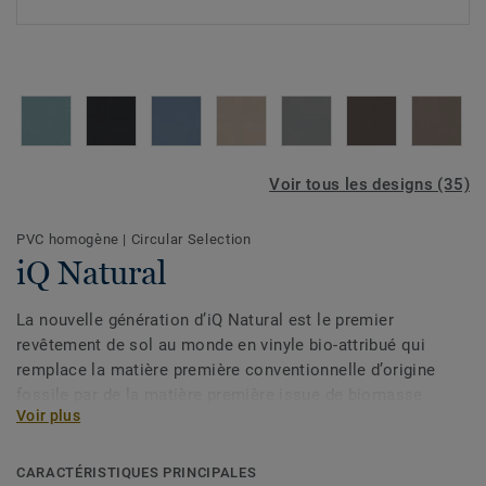
Voir tous les designs (35)
PVC homogène
|
Circular Selection
iQ Natural
La nouvelle génération d’iQ Natural est le premier
revêtement de sol au monde en vinyle bio-attribué qui
remplace la matière première conventionnelle d’origine
fossile par de la matière première issue de biomasse
Voir plus
renouvelable produite selon le
principe du mass balance
et
attestée par des auditeurs tiers.
CARACTÉRISTIQUES PRINCIPALES