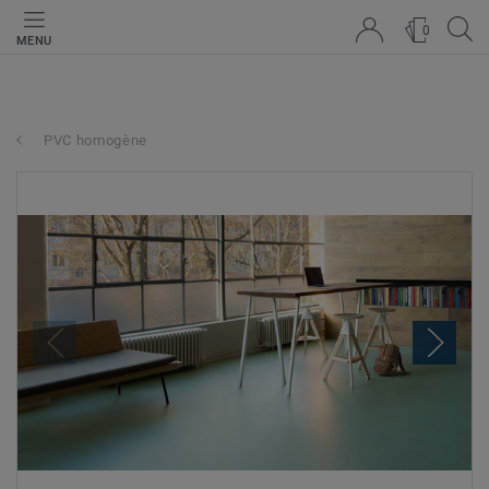
0
MENU
PVC homogène