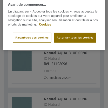
Avant de commencer...
Trouvez iQ Natural qui
En cliquant sur « Accepter tous les cookies », vous acceptez le
correspond à vos besoins
stockage de cookies sur votre appareil pour améliorer la
navigation sur le site, analyser son utilisation et contribuer à nos
efforts de marketing.
Cookies
FILTERS (5)
Paramètres des cookies
Autoriser tous les cookies
Natural AQUA BLUE 0096
iQ Natural
Réf. 21103096
Format
Rouleau 2x23m
Natural AQUA BLUE 0096
iQ Natural