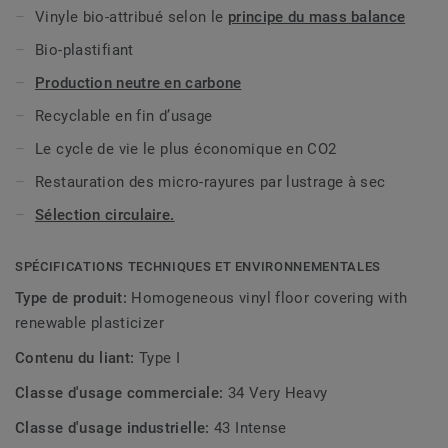
iQ Natural offre ainsi aux architectes, aux designers et
Vinyle bio-attribué selon le
principe du mass balance
maîtres d’ouvrage une solution de revêtement de sol qui
Bio-plastifiant
réduit de plus de 60% les émissions de gaz à effet de serre
par rapport à la moyenne des revêtements de sol en vinyle
Production neutre en carbone
homogène du marché. L'empreinte carbone d’iQ Natural est
Recyclable en fin d’usage
parmi les plus faibles du marché des revêtements de sol
résilients.
Le cycle de vie le plus économique en CO2
Restauration des micro-rayures par lustrage à sec
*par rapport aux sols vinyle homogènes moyens, basés sur
les modules A et C (étapes de production, d'installation et
Sélection circulaire.
de fin de vie) de notre EPD n ° SP-01508 avec un scénario
de recyclage via ReStart® par rapport à EPD-ERF-20180176-
SPÉCIFICATIONS TECHNIQUES ET ENVIRONNEMENTALES
CCI1- générique FR avec un scénario d'incinération.
Type de produit:
Homogeneous vinyl floor covering with
Cette collection faitpartie de notre
Sélection circulaire.
renewable plasticizer
Contenu du liant:
Type I
Classe d'usage commerciale:
34 Very Heavy
Classe d'usage industrielle:
43 Intense